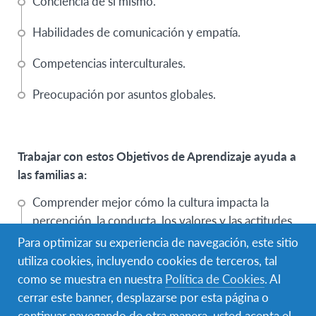
Conciencia de sí mismo.
Habilidades de comunicación y empatía.
Competencias interculturales.
Preocupación por asuntos globales.
Trabajar con estos Objetivos de Aprendizaje ayuda a
las familias a:
Comprender mejor cómo la cultura impacta la
percepción, la conducta, los valores y las actitudes.
Para optimizar su experiencia de navegación, este sitio
Considerar y respetar diferentes perspectivas al
utiliza cookies, incluyendo cookies de terceros, tal
abordar problemas y situaciones cotidianas.
como se muestra en nuestra
Política de Cookies
. Al
cerrar este banner, desplazarse por esta página o
Apreciar la diversidad y participar, mostrar respeto
continuar navegando de otra manera, usted acepta el