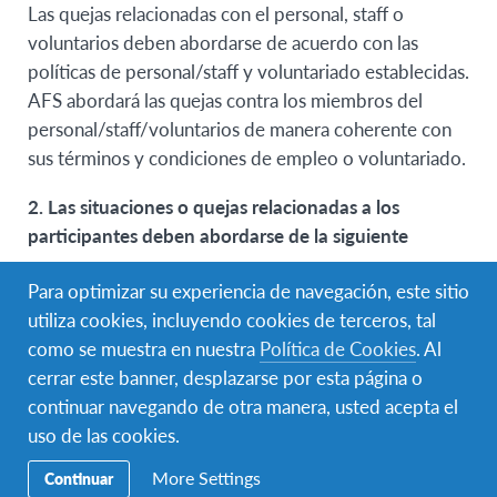
Las quejas relacionadas con el personal, staff o
voluntarios deben abordarse de acuerdo con las
políticas de personal/staff y voluntariado establecidas.
AFS abordará las quejas contra los miembros del
personal/staff/voluntarios de manera coherente con
sus términos y condiciones de empleo o voluntariado.
2. Las situaciones o quejas relacionadas a los
participantes deben abordarse de la siguiente
manera:
Para optimizar su experiencia de navegación, este sitio
Las quejas relacionadas con los participantes deben
utiliza cookies, incluyendo cookies de terceros, tal
abordarse de acuerdo con las políticas establecidas
como se muestra en nuestra
Política de Cookies
. Al
para dichas quejas. La investigación, comunicación y
cerrar este banner, desplazarse por esta página o
resolución de quejas relacionadas con los
continuar navegando de otra manera, usted acepta el
participantes deben cumplir con las obligaciones de
uso de las cookies.
AFS de apoyo a los participantes con los países
More Settings
Continuar
socios. Cuando la gravedad, la urgencia y la seguridad