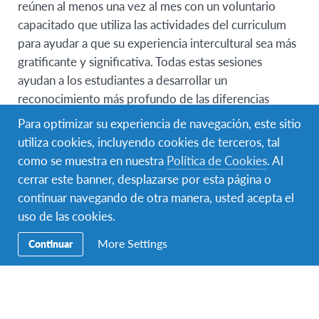
reúnen al menos una vez al mes con un voluntario
capacitado que utiliza las actividades del curriculum
para ayudar a que su experiencia intercultural sea más
gratificante y significativa. Todas estas sesiones
ayudan a los estudiantes a desarrollar un
reconocimiento más profundo de las diferencias
culturales y las formas más efectivas y apropiadas para
Para optimizar su experiencia de navegación, este sitio
tratar con ellas, así como la forma de aplicar este
utiliza cookies, incluyendo cookies de terceros, tal
aprendizaje más adelante en sus vidas.
como se muestra en nuestra
Política de Cookies
. Al
cerrar este banner, desplazarse por esta página o
continuar navegando de otra manera, usted acepta el
uso de las cookies.
More Settings
Continuar
Los 16 Objetivos Educativos
de AFS
Los 16 Objetivos Educativo de AFS son la columna