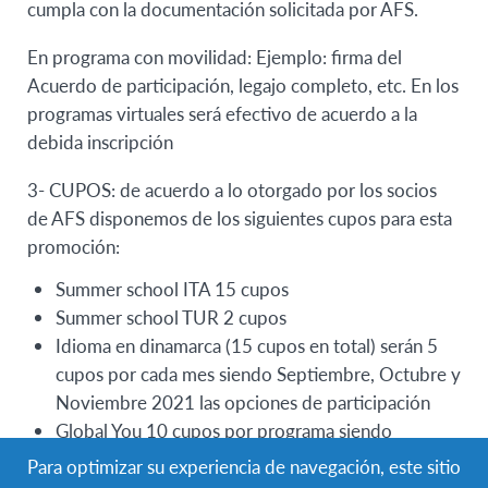
cumpla con la documentación solicitada por AFS.
En programa con movilidad: Ejemplo: firma del
Acuerdo de participación, legajo completo, etc. En los
programas virtuales será efectivo de acuerdo a la
debida inscripción
3- CUPOS: de acuerdo a lo otorgado por los socios
de AFS disponemos de los siguientes cupos para esta
promoción:
Summer school ITA 15 cupos
Summer school TUR 2 cupos
Idioma en dinamarca (15 cupos en total) serán 5
cupos por cada mes siendo Septiembre, Octubre y
Noviembre 2021 las opciones de participación
Global You 10 cupos por programa siendo
Changemaker en las siguientes fechas disponibles
Para optimizar su experiencia de navegación, este sitio
1 de junio al 24 de agosto, 7 de septiembre al 30