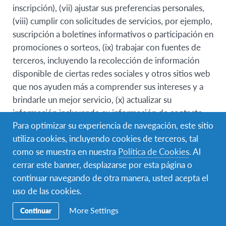
inscripción), (vii) ajustar sus preferencias personales,
(viii) cumplir con solicitudes de servicios, por ejemplo,
suscripción a boletines informativos o participación en
promociones o sorteos, (ix) trabajar con fuentes de
terceros, incluyendo la recolección de información
disponible de ciertas redes sociales y otros sitios web
que nos ayuden más a comprender sus intereses y a
brindarle un mejor servicio, (x) actualizar su
información incluyendo su información de contacto,
Para optimizar su experiencia de navegación, este sitio
(xi) mantenerlo informado e involucrado acerca de las
utiliza cookies, incluyendo cookies de terceros, tal
actividades de AFS, o (xii) conducir campañas de
como se muestra en nuestra
Política de Cookies
. Al
recaudación de fondos.
cerrar este banner, desplazarse por esta página o
La Información Personal que solicitamos y
continuar navegando de otra manera, usted acepta el
recolectamos depende de su nivel de acceso y
uso de las cookies.
participación en nuestra organización. La información
More Settings
Continuar
personal es toda aquella información que lo identifica