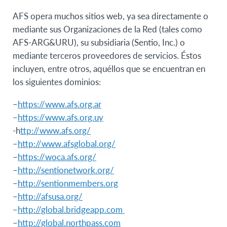
AFS opera muchos sitios web, ya sea directamente o
mediante sus Organizaciones de la Red (tales como
AFS-ARG&URU), su subsidiaria (Sentio, Inc.) o
mediante terceros proveedores de servicios. Éstos
incluyen, entre otros, aquéllos que se encuentran en
los siguientes dominios:
–
https://www.afs.org.ar
–
https://www.afs.org.uy
-h
ttp://www.afs.org/
–
http://www.afsglobal.org/
–
https://woca.afs.org/
–
http://sentionetwork.org/
–
http://sentionmembers.org
–
http://afsusa.org/
–
http://global.bridgeapp.com
–
http://global.northpass.com