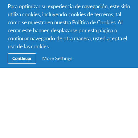
Nivel de Inglés básico.
Para optimizar su experiencia de navegación, este sitio
Pasaporte válido.
utiliza cookies, incluyendo cookies de terceros, tal
Permiso de madre, padre, tutor o encargado para
como se muestra en nuestra
Política de Cookies
. Al
viajar al exterior de manera independiente.
cerrar este banner, desplazarse por esta página o
continuar navegando de otra manera, usted acepta el
Monto de contribución
uso de las cookies.
Este programa tiene un monto de contribución de
More Settings
Continuar
USD 8,900 .
Solicitá más información
¿Qué incluye el programa?