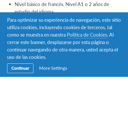
Nivel básico de francés. Nivel A1 o 2 años de
estudio del idioma.
Pasaporte válido.
Para optimizar su experiencia de navegación, este sitio
utiliza cookies, incluyendo cookies de terceros, tal
Monto de contribución
como se muestra en nuestra
Política de Cookies
. Al
cerrar este banner, desplazarse por esta página o
El valor del programa variará de acuerdo a la fecha de
continuar navegando de otra manera, usted acepta el
inicio, duración y contenido del programa
uso de las cookies.
seleccionado.
More Settings
Continuar
Programas en Bélgica desde USD 7000
Solicitá más información