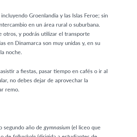
incluyendo Groenlandia y las Islas Feroe; sin
intercambio en un área rural o suburbana.
tros, y podrás utilizar el transporte
lias en Dinamarca son muy unidas y, en su
 la noche.
istir a fiestas, pasar tiempo en cafés o ir al
lar, no debes dejar de aprovechar la
ar remo.
o o segundo año de
gymnasium
(el liceo que
) o de
folkeskole
(dirigida a estudiantes de