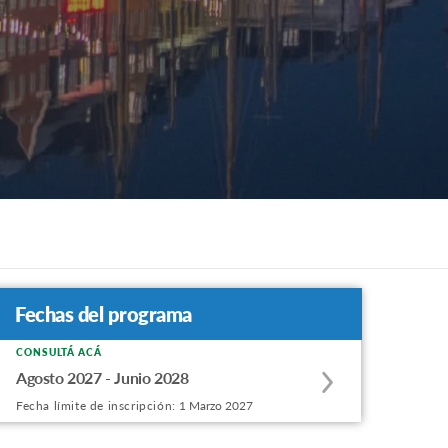
Fechas del programa
CONSULTÁ ACÁ
Apply
Agosto 2027 - Junio 2028
to
Fecha límite de inscripción:
1 Marzo 2027
this
program