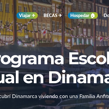
Viajar ✈︎
BECAS ✈︎
Hospedar 🏠
Do
rograma Escol
al en Dinam
ubrí Dinamarca viviendo con una Familia Anfit