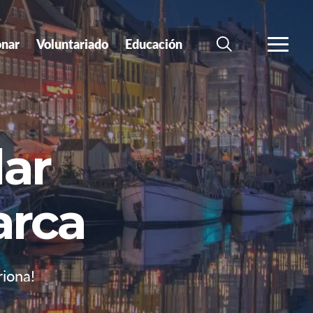
nar
Voluntariado
Educación
BÚSQUEDA
MÁS
ar
arca
riona!