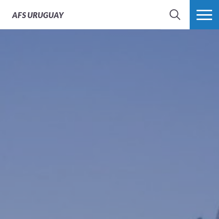
Orientación de Regreso
AFS
URUGUAY
BÚSQUEDA
MÁS