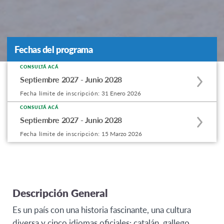
Fechas del programa
Fechas del programa
CONSULTÁ ACÁ
Apply
Septiembre 2027 - Junio 2028
to
Fecha límite de inscripción:
31 Enero 2026
this
program
CONSULTÁ ACÁ
Apply
Septiembre 2027 - Junio 2028
offering
to
Fecha límite de inscripción:
15 Marzo 2026
this
program
offering
Descripción General
Es un país con una historia fascinante, una cultura
diversa y cinco idiomas oficiales: catalán, gallego,