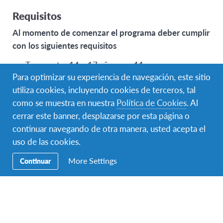
Requisitos
Al momento de comenzar el programa deber cumplir
con los siguientes requisitos
Tener entre 14 y 17 años con 11 meses .
Para optimizar su experiencia de navegación, este sitio
Pasaporte válido.
utiliza cookies, incluyendo cookies de terceros, tal
como se muestra en nuestra
Política de Cookies
. Al
Monto de contribución
cerrar este banner, desplazarse por esta página o
El valor del programa variará de acuerdo a la fecha de
continuar navegando de otra manera, usted acepta el
inicio, duración y contenido del programa
uso de las cookies.
seleccionado.
More Settings
Continuar
Programas a España desde USD 7,500.
Solicitá más información