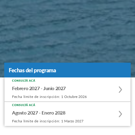
Fechas del programa
Fechas del programa
CONSULTÁ ACÁ
Apply
Febrero 2027 - Junio 2027
to
Fecha límite de inscripción:
1 Octubre 2026
this
program
CONSULTÁ ACÁ
Apply
Agosto 2027 - Enero 2028
offering
to
Fecha límite de inscripción:
1 Marzo 2027
this
program