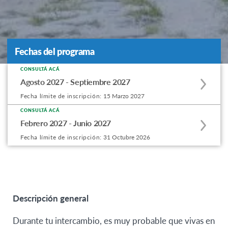
Fechas del programa
Fechas del programa
CONSULTÁ ACÁ
Apply
Agosto 2027 - Septiembre 2027
to
Fecha límite de inscripción:
15 Marzo 2027
this
program
CONSULTÁ ACÁ
Apply
Febrero 2027 - Junio 2027
offering
to
Fecha límite de inscripción:
31 Octubre 2026
this
program
offering
Descripción general
Durante tu intercambio, es muy probable que vivas en