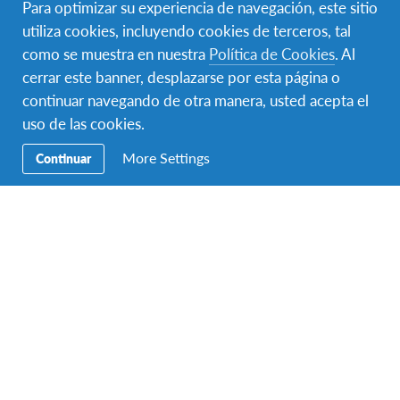
Para optimizar su experiencia de navegación, este sitio
que compartas la habitación con un miembro de la
utiliza cookies, incluyendo cookies de terceros, tal
familia, lo que te ayudará a integrarte más rápido y
como se muestra en nuestra
Política de Cookies
. Al
vivir una experiencia cultural completa.
cerrar este banner, desplazarse por esta página o
continuar navegando de otra manera, usted acepta el
Reserva un llamado con nuestros asesores para conocer
uso de las cookies.
más
More Settings
Continuar
Requisitos
Al momento de comenzar el programa deberás
cumplir con los siguientes requisitos:
Tener entre 15 años con 6 meses y 17 años con 6
meses.
Idioma inglés intermedio o chino básico.
Buen nivel académico
Pasaporte válido.
Monto de contribución