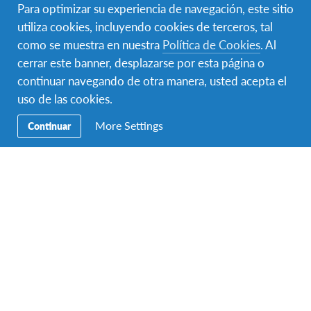
Monto de contribución
Para optimizar su experiencia de navegación, este sitio
utiliza cookies, incluyendo cookies de terceros, tal
El valor del programa variará de acuerdo a la fecha
como se muestra en nuestra
Política de Cookies
. Al
de inicio, duración y contenido del programa
cerrar este banner, desplazarse por esta página o
seleccionado.
continuar navegando de otra manera, usted acepta el
Programas en Finlandia desde USD 11,500.
uso de las cookies.
More Settings
Continuar
Solicitá más información
¿Qué incluye el programa?