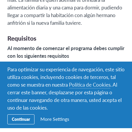
alimentación diaria y una cama para dormir, pudiendo
llegar a compartir la habitación con algún hermano
anfitrión si la nueva familia tuviere.
Requisitos
Al momento de comenzar el programa debes cumplir
con los siguientes requisitos
Tener entre 15 y 18 años.
Para optimizar su experiencia de navegación, este sitio
Conocimientos básicos de inglés.
utiliza cookies, incluyendo cookies de terceros, tal
Pasaporte válido.
como se muestra en nuestra
Política de Cookies
. Al
Permiso de madre, padre, tutor o encargado para
cerrar este banner, desplazarse por esta página o
viajar al exterior de manera independiente.
continuar navegando de otra manera, usted acepta el
uso de las cookies.
Monto de contribución
More Settings
Continuar
El valor del programa variará de acuerdo a la fecha de
inicio, duración y contenido del programa