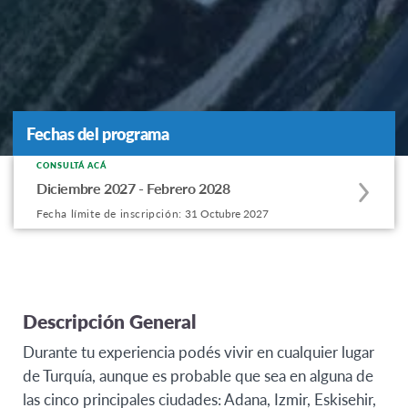
Fechas del programa
Fechas del programa
CONSULTÁ ACÁ
Apply
Diciembre 2027 - Febrero 2028
to
Fecha límite de inscripción:
31 Octubre 2027
this
program
offering
Descripción General
Durante tu experiencia podés vivir en cualquier lugar
de Turquía, aunque es probable que sea en alguna de
las cinco principales ciudades: Adana, Izmir, Eskisehir,