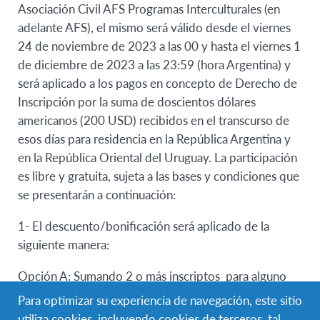
Asociación Civil AFS Programas Interculturales (en
adelante AFS), el mismo será válido desde el viernes
24 de noviembre de 2023 a las 00 y hasta el viernes 1
de diciembre de 2023 a las 23:59 (hora Argentina) y
será aplicado a los pagos en concepto de Derecho de
Inscripción por la suma de doscientos dólares
americanos (200 USD) recibidos en el transcurso de
esos días para residencia en la República Argentina y
en la República Oriental del Uruguay. La participación
es libre y gratuita, sujeta a las bases y condiciones que
se presentarán a continuación:
1- El descuento/bonificación será aplicado de la
siguiente manera:
Opción A: Sumando 2 o más inscriptos para alguno
de los siguientes programas: 3 semanas en USA Enero
Para optimizar su experiencia de navegación, este sitio
o Febrero 2025 o 4 semanas en Dinamarca (fechas
utiliza cookies, incluyendo cookies de terceros, tal