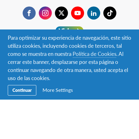
Facebook
Instagram
Twitter
YouTube
LinkedIn
TikTok
Navegación
Viajar ✈︎
Secundaria
Para optimizar su experiencia de navegación, este sitio
BECAS ✈︎
utiliza cookies, incluyendo cookies de terceros, tal
como se muestra en nuestra
Política de Cookies
. Al
Hospedar 🏠
cerrar este banner, desplazarse por esta página o
continuar navegando de otra manera, usted acepta el
Donar
uso de las cookies.
Voluntariado
More Settings
Continuar
Educación
Contactanos