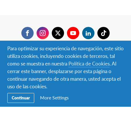
Facebook
Instagram
Twitter
YouTube
LinkedIn
TikTok
Para optimizar su experiencia de navegación, este sitio
Navegación
Viajar ✈︎
Secundaria
utiliza cookies, incluyendo cookies de terceros, tal
BECAS ✈︎
como se muestra en nuestra
Política de Cookies
. Al
cerrar este banner, desplazarse por esta página o
Hospedar 🏠
continuar navegando de otra manera, usted acepta el
uso de las cookies.
Donar
More Settings
Continuar
Voluntariado
Educación