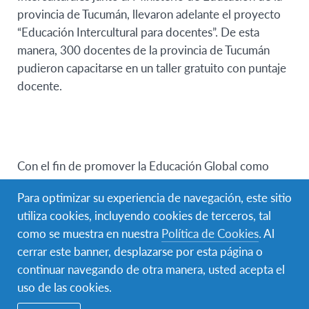
provincia de Tucumán, llevaron adelante el proyecto
“Educación Intercultural para docentes”. De esta
manera, 300 docentes de la provincia de Tucumán
pudieron capacitarse en un taller gratuito con puntaje
docente.
Con el fin de promover la Educación Global como
herramienta indispensable para romper las fronteras
Para optimizar su experiencia de navegación, este sitio
de la diferencia y la toma de conciencia respecto a la
utiliza cookies, incluyendo cookies de terceros, tal
diversidad e inclusión, se brindaron talleres con
como se muestra en nuestra
Política de Cookies
. Al
herramientas teórico-prácticas de Educación
cerrar este banner, desplazarse por esta página o
Intercultural para el trabajo de los docentes en un aula
continuar navegando de otra manera, usted acepta el
intercultural.
uso de las cookies.
Los educadores pudieron reflexionar y aprender a