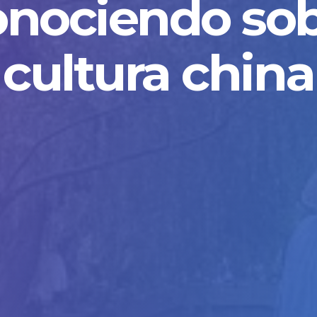
nociendo so
cultura china