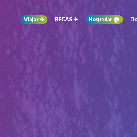
Viajar ✈︎
BECAS ✈︎
Hospedar 🏠
Do