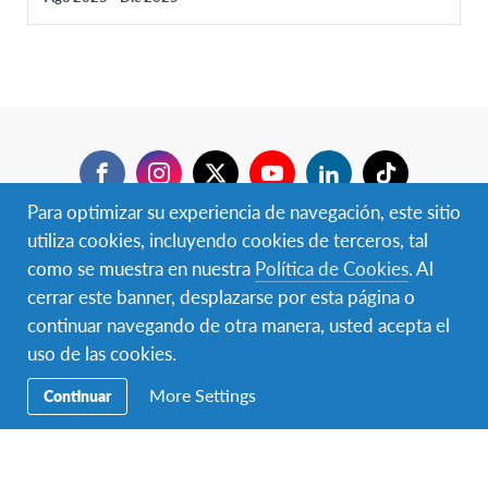
Facebook
Instagram
Twitter
YouTube
LinkedIn
TikTok
Para optimizar su experiencia de navegación, este sitio
Navegación
Viajar ✈︎
utiliza cookies, incluyendo cookies de terceros, tal
Secundaria
como se muestra en nuestra
Política de Cookies
. Al
BECAS ✈︎
cerrar este banner, desplazarse por esta página o
continuar navegando de otra manera, usted acepta el
Hospedar 🏠
uso de las cookies.
Donar
More Settings
Continuar
Voluntariado