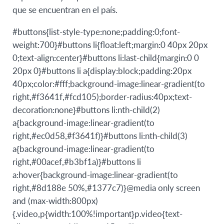
que se encuentran en el país.
#buttons{list-style-type:none;padding:0;font-
weight:700}#buttons li{float:left;margin:0 40px 20px
0;text-align:center}#buttons li:last-child{margin:0 0
20px 0}#buttons li a{display:block;padding:20px
40px;color:#fff;background-image:linear-gradient(to
right,#f3641f,#fcd105);border-radius:40px;text-
decoration:none}#buttons li:nth-child(2)
a{background-image:linear-gradient(to
right,#ec0d58,#f3641f)}#buttons li:nth-child(3)
a{background-image:linear-gradient(to
right,#00acef,#b3bf1a)}#buttons li
a:hover{background-image:linear-gradient(to
right,#8d188e 50%,#1377c7)}@media only screen
and (max-width:800px)
{.video,p{width:100%!important}p.video{text-