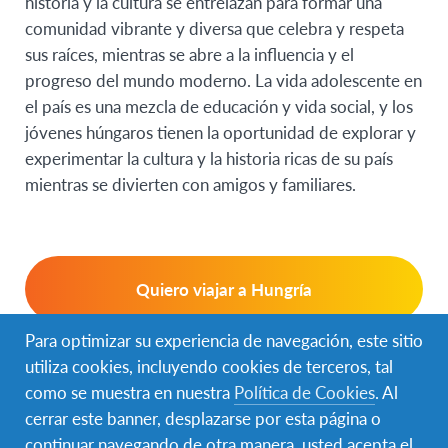
historia y la cultura se entrelazan para formar una
comunidad vibrante y diversa que celebra y respeta
sus raíces, mientras se abre a la influencia y el
progreso del mundo moderno. La vida adolescente en
el país es una mezcla de educación y vida social, y los
jóvenes húngaros tienen la oportunidad de explorar y
experimentar la cultura y la historia ricas de su país
mientras se divierten con amigos y familiares.
Quiero viajar a Hungría
Para optimizar su experiencia de navegación, este sitio
utiliza cookies, incluyendo cookies de terceros, tal
Quiero hospedar alguien de Hungría
como se muestra en nuestra
Política de Cookies
. Al
cerrar este banner, desplazarse por esta página o
continuar navegando de otra manera, usted acepta el