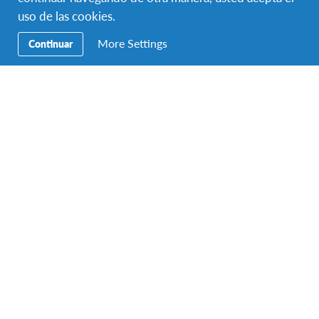
uso de las cookies.
More Settings
Continuar
Es un gran desafío con
posibilidades de crecimiento
infinito
“Hungría me permitió conocer una cultura
muy distinta, fuera de los paises
“mainstream”, me permitió conocer gente
increíble de todo el mundo y lograr amistades
que perduran a pesar del tiempo y espacio. El
año de intercambio cambio mi vida para bien,
brindandome muchas herramientas y lentes
con los cuales afrontar la vida.”
— Nataniel Hernandez, estudiante de intercambio de
Hungria.