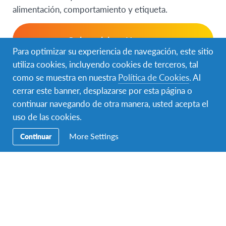
alimentación, comportamiento y etiqueta.
Quiero viajar a Noruega
Para optimizar su experiencia de navegación, este sitio
utiliza cookies, incluyendo cookies de terceros, tal
como se muestra en nuestra
Política de Cookies
. Al
Quiero hospedar alguien de Noruega
cerrar este banner, desplazarse por esta página o
continuar navegando de otra manera, usted acepta el
uso de las cookies.
More Settings
Continuar
¡No es un año en la vida, es una
vida en un año!
“El intercambio es y será una de las mejores
decisiones y experiencias que tuve en mi