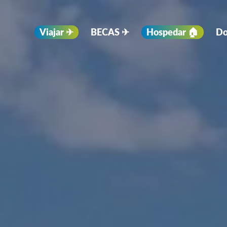
Viajar ✈︎
BECAS ✈︎
Hospedar 🏠
Do