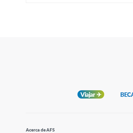
Navegación
Viajar ✈︎
BECA
Secundaria
Acerca de AFS