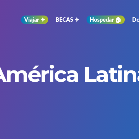
Viajar ✈︎
BECAS ✈︎
Hospedar 🏠
Do
América Latin