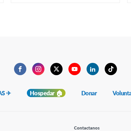
Facebook
Instagram
Twitter
YouTube
LinkedIn
TikTok
S ✈︎
Hospedar 🏠
Donar
Volunt
Contactanos