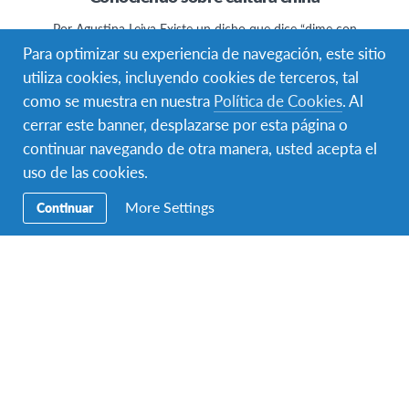
Por Agustina Leiva Existe un dicho que dice “dime con
quién andas y te diré quién eres”, y que nos…
Para optimizar su experiencia de navegación, este sitio
utiliza cookies, incluyendo cookies de terceros, tal
como se muestra en nuestra
Política de Cookies
. Al
cerrar este banner, desplazarse por esta página o
continuar navegando de otra manera, usted acepta el
uso de las cookies.
Facebook
Instagram
Twitter
YouTube
LinkedIn
TikTok
More Settings
Continuar
Navegación
Viajar ✈︎
Secundaria
BECAS ✈︎
Hospedar 🏠
Donar