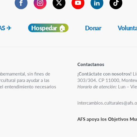
Facebook
Instagram
Twitter
YouTube
LinkedIn
TikTok
S ✈︎
Hospedar 🏠
Donar
Volunt
Contactanos
ubernamental, sin fines de
¡Contáctate con nosotros!
Lí
ultural para ayudar a las
303/304. CP 11000, Montev
y el entendimiento necesarios
Horario de atención:
Lun – Vie
intercambios.culturales@afs.
AFS apoya los Objetivos Mun