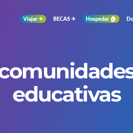
Viajar ✈︎
BECAS ✈︎
Hospedar 🏠
Do
comunidade
educativas