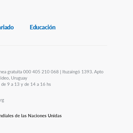
ariado
Educación
nea gratuita 000 405 210 068 | Ituzaingó 1393. Apto
ideo, Uruguay
 de 9 a 13 y de 14 a 16 hs
org
diales de las Naciones Unidas