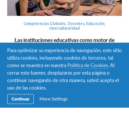
Competencias Globales
,
Docentes
,
Educación
,
Interculturalidad
Las instituciones educativas como motor de
desarrollo de Competencias Globales
Para optimizar su experiencia de navegación, este sitio
¿Está tu comunidad educativa lista para el siglo XXI?
utiliza cookies, incluyendo cookies de terceros, tal
¡Descubrí cómo trabaja tu institución educativa para
como se muestra en nuestra
Política de Cookies
. Al
desarrollar competencias globales en…
cerrar este banner, desplazarse por esta página o
continuar navegando de otra manera, usted acepta el
uso de las cookies.
More Settings
Continuar
Facebook
Instagram
Twitter
YouTube
LinkedIn
TikTok
Navegación