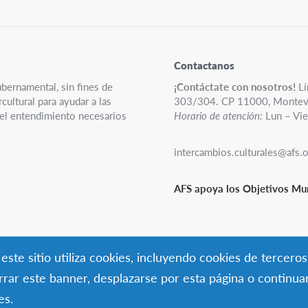
Contactanos
ubernamental, sin fines de
¡Contáctate con nosotros!
Lí
ultural para ayudar a las
303/304. CP 11000, Montev
y el entendimiento necesarios
Horario de atención:
Lun – Vie
intercambios.culturales@afs.
AFS apoya los Objetivos Mun
ste sitio utiliza cookies, incluyendo cookies de terceros
errar este banner, desplazarse por esta página o continu
es.
S
Uruguay
2026
International Terms of Use & Policies
Política de quejas sobre el se