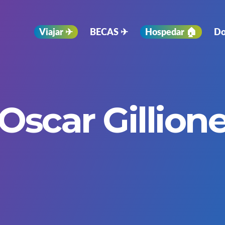
Viajar ✈︎
BECAS ✈︎
Hospedar 🏠
Do
Oscar Gillion