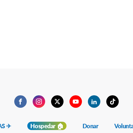
Facebook
Instagram
Twitter
YouTube
LinkedIn
TikTok
S ✈︎
Hospedar 🏠
Donar
Volunt