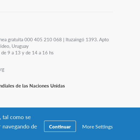
nea gratuita 000 405 210 068 | Ituzaingó 1393. Apto
ideo, Uruguay
 de 9 a 13 y de 14 a 16 hs
org
diales de las Naciones Unidas
, tal como se
ar navegando de
More Settings
Continuar
rvicio de AFS