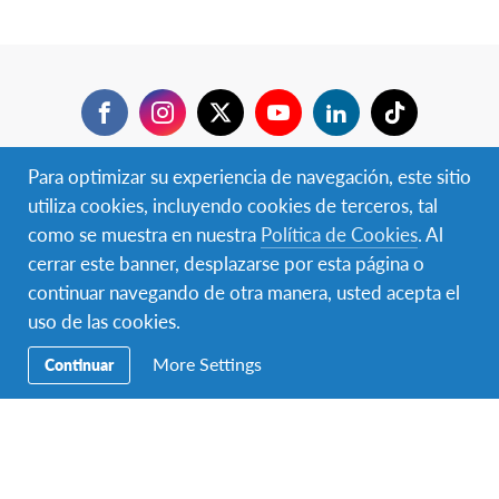
Facebook
Instagram
Twitter
YouTube
LinkedIn
TikTok
Navegación
Viajar ✈︎
Para optimizar su experiencia de navegación, este sitio
Secundaria
utiliza cookies, incluyendo cookies de terceros, tal
BECAS ✈︎
como se muestra en nuestra
Política de Cookies
. Al
cerrar este banner, desplazarse por esta página o
Hospedar 🏠
continuar navegando de otra manera, usted acepta el
uso de las cookies.
Donar
More Settings
Continuar
Voluntariado
Educación