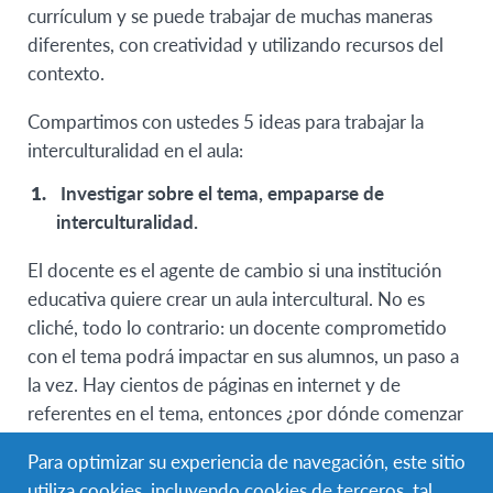
currículum y se puede trabajar de muchas maneras
diferentes, con creatividad y utilizando recursos del
contexto.
Compartimos con ustedes 5 ideas para trabajar la
interculturalidad en el aula:
Investigar sobre el tema, empaparse de
interculturalidad.
El docente es el agente de cambio si una institución
educativa quiere crear un aula intercultural. No es
cliché, todo lo contrario: un docente comprometido
con el tema podrá impactar en sus alumnos, un paso a
la vez. Hay cientos de páginas en internet y de
referentes en el tema, entonces ¿por dónde comenzar
a investigar? Como uno de sus objetivos, la UNESCO
Para optimizar su experiencia de navegación, este sitio
cuenta con recursos para docentes muy interesantes,
utiliza cookies, incluyendo cookies de terceros, tal