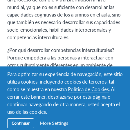
mundial, ya que no es suficiente con desarrollar las
capacidades cognitivas de los alumnos en el aula, sino
que también es necesario desarrollar sus capacidades
socio-emocionales, habilidades interpersonales y
competencias interculturales.
¿Por qué desarrollar competencias interculturales?
Porque empodera a las personas a interactuar con
otros culturalmente diferentes en un ambiente de
respeto, aprovechando esas diferencias y
Para optimizar su experiencia de navegación, este sitio
disminuyendo los conflictos. Actualmente estamos en
utiliza cookies, incluyendo cookies de terceros, tal
contacto permanente con otras culturas, con el otro,
como se muestra en nuestra
Política de Cookies
. Al
con el diferente, y por ello es necesario que los
cerrar este banner, desplazarse por esta página o
jóvenes puedan desenvolverse como ciudadanos
continuar navegando de otra manera, usted acepta el
globales en este mundo globalizado e interconectado.
uso de las cookies.
Durante el foro escuchamos y entendimos, según lo
More Settings
Continuar
dicho por el Profesor Reimers que “lo que vale la pena