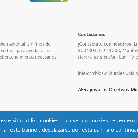
Contactanos
ubernamental, sin fines de
¡Contáctate con nosotros!
Lí
ultural para ayudar a las
303/304. CP 11000, Montev
y el entendimiento necesarios
Horario de atención:
Lun – Vie
intercambios.culturales@afs.
AFS apoya los Objetivos Mun
ste sitio utiliza cookies, incluyendo cookies de terceros
errar este banner, desplazarse por esta página o continu