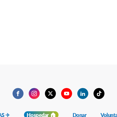
Facebook
Instagram
Twitter
YouTube
LinkedIn
TikTok
S ✈︎
Hospedar 🏠
Donar
Volunt