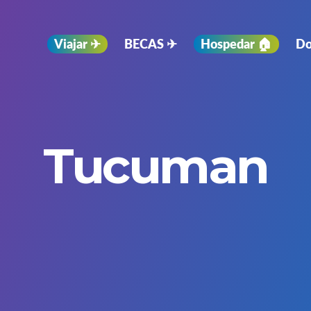
Viajar ✈︎
BECAS ✈︎
Hospedar 🏠
Do
Tucuman