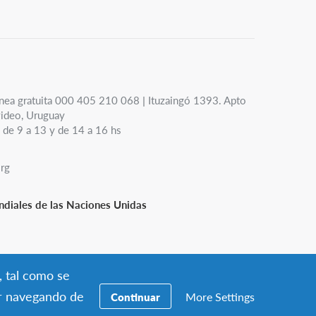
nea gratuita 000 405 210 068 | Ituzaingó 1393. Apto
ideo, Uruguay
 de 9 a 13 y de 14 a 16 hs
org
diales de las Naciones Unidas
, tal como se
ar navegando de
More Settings
Continuar