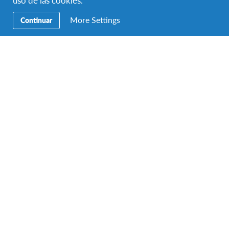
Feb 2027 - Ene 2028
Sep 2027 - Jun 2028
More Settings
Continuar
Programa Escolar Semestral en Alemania
Alemania
DESTINO
DURACIÓN
Hasta 6 meses
FECHAS DEL PROGRAMA