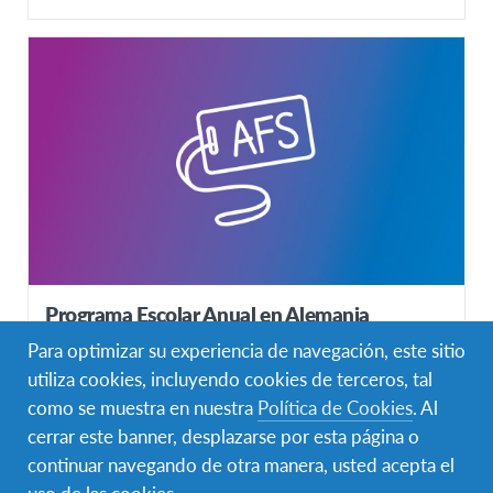
Programa Escolar Anual en Alemania
Para optimizar su experiencia de navegación, este sitio
Alemania
DESTINO
utiliza cookies, incluyendo cookies de terceros, tal
como se muestra en nuestra
Política de Cookies
. Al
DURACIÓN
cerrar este banner, desplazarse por esta página o
Hasta 12 meses
continuar navegando de otra manera, usted acepta el
FECHAS DEL PROGRAMA
uso de las cookies.