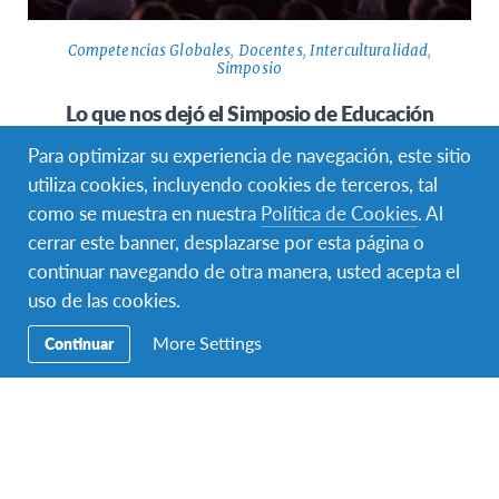
Competencias Globales
,
Docentes
,
Interculturalidad
,
Simposio
Lo que nos dejó el Simposio de Educación
Global
Para optimizar su experiencia de navegación, este sitio
Por Julia Taleisnik ¿Qué puede pasar si en un día reunís a
utiliza cookies, incluyendo cookies de terceros, tal
expertos en ciudadanía global con más de 600…
como se muestra en nuestra
Política de Cookies
. Al
cerrar este banner, desplazarse por esta página o
continuar navegando de otra manera, usted acepta el
uso de las cookies.
More Settings
Continuar
Facebook
Instagram
Twitter
YouTube
LinkedIn
TikTok
Navegación
Viajar ✈︎
Secundaria
BECAS ✈︎