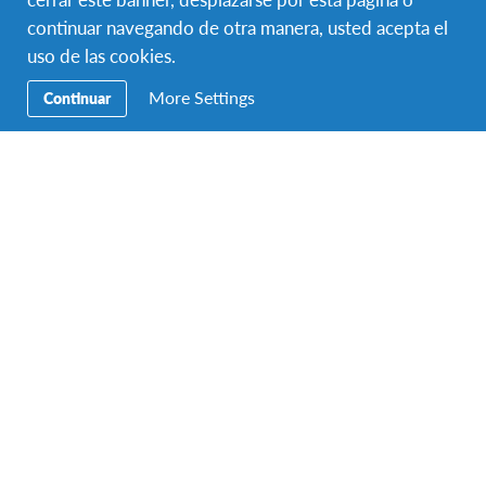
Hasta 6 meses
continuar navegando de otra manera, usted acepta el
FECHAS DEL PROGRAMA
uso de las cookies.
Ago 2027 - Dic 2027
More Settings
Continuar
Programa Escolar Trimestral México
México
DESTINO
DURACIÓN