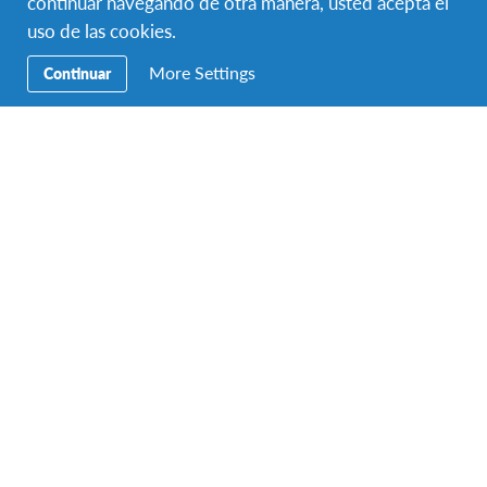
continuar navegando de otra manera, usted acepta el
uso de las cookies.
More Settings
Continuar
Programa Escolar Anual en Estados Unidos
Estados Unidos
DESTINO
DURACIÓN
Hasta 12 meses
FECHAS DEL PROGRAMA
Ago 2027 - Jun 2028